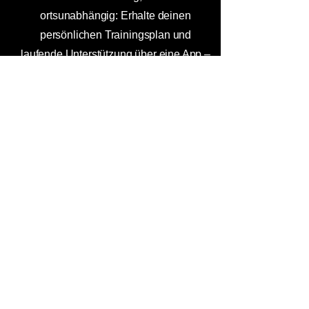
ortsunabhängig: Erhalte deinen
persönlichen Trainingsplan und
laufende Unterstützung über eine App –
abgestimmt auf deine Ziele und deinen
Alltag. Trainiere, wann und wo du
möchtest, mit digitaler Begleitung für
deinen Fortschritt.
Level Up Fitness
Seidenberggässchen 1A, 3073 Gümligen,
Schweiz
info@levelupfitness.ch
031 503 40 41
Öffnungszeiten
Mo - Fr: 06:00 - 21:00 Uhr